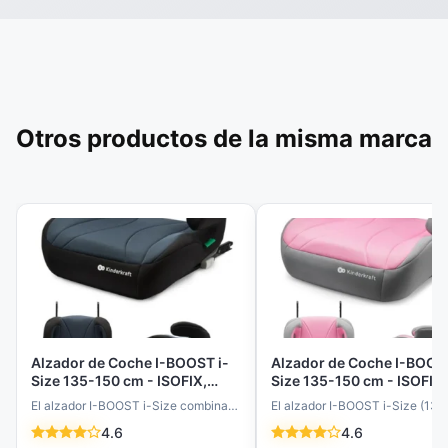
Otros productos de la misma marca
Alzador de Coche I-BOOST i-
Alzador de Coche I-BOOST
Size 135-150 cm - ISOFIX,
Size 135-150 cm - ISOFIX,
Ergonómico, Cómodo y
Ergonómico, Espuma
El alzador I-BOOST i-Size combina
El alzador I-BOOST i-Size (13
Seguro para Niños de 9 a 12
Cómoda, Fácil Instalación
seguridad demostrada (normativa
cm) combina seguridad y como
4.6
4.6
Años - Negro
Rosa - Para Niños 9-12 A
R129) y máxima comodidad para
para niños de 9 a…