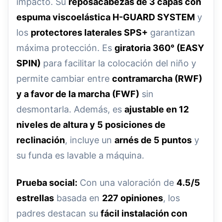
impacto. Su
reposacabezas de 3 capas con
espuma viscoelástica H-GUARD SYSTEM
y
los
protectores laterales SPS+
garantizan
máxima protección. Es
giratoria 360° (EASY
SPIN)
para facilitar la colocación del niño y
permite cambiar entre
contramarcha (RWF)
y a favor de la marcha (FWF)
sin
desmontarla. Además, es
ajustable en 12
niveles de altura y 5 posiciones de
reclinación
, incluye un
arnés de 5 puntos
y
su funda es lavable a máquina.
Prueba social:
Con una valoración de
4.5/5
estrellas
basada en
227 opiniones
, los
padres destacan su
fácil instalación con