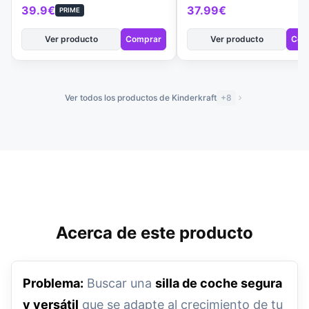
niños de…
39.9€
37.99€
PRIME
Ver producto
Comprar
Ver producto
Com
Ver todos los productos de Kinderkraft
+8
Acerca de este producto
Problema:
Buscar una
silla de coche segura
y versátil
que se adapte al crecimiento de tu