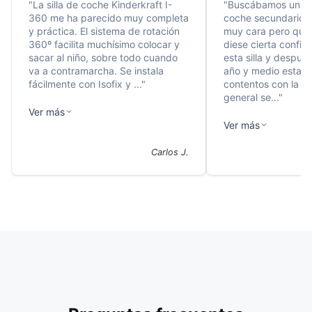
"
La silla de coche Kinderkraft I-
"
Buscábamos una si
360 me ha parecido muy completa
coche secundario, 
y práctica. El sistema de rotación
muy cara pero que 
360º facilita muchísimo colocar y
diese cierta confia
sacar al niño, sobre todo cuando
esta silla y despué
va a contramarcha. Se instala
año y medio estam
fácilmente con Isofix y ...
"
contentos con la c
general se...
"
Ver más
Ver más
Carlos J.