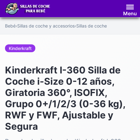
Saltar
al
Menu
contenido
Bebé
›
Sillas de coche y accesorios
›
Sillas de coche
Kinderkraft
Kinderkraft I-360 Silla de
Coche i-Size 0-12 años,
Giratoria 360°, ISOFIX,
Grupo 0+/1/2/3 (0-36 kg),
RWF y FWF, Ajustable y
Segura