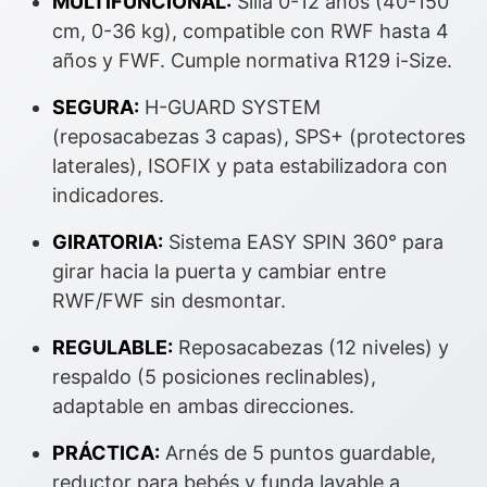
MULTIFUNCIONAL:
Silla 0-12 años (40-150
cm, 0-36 kg), compatible con RWF hasta 4
años y FWF. Cumple normativa R129 i-Size.
SEGURA:
H-GUARD SYSTEM
(reposacabezas 3 capas), SPS+ (protectores
laterales), ISOFIX y pata estabilizadora con
indicadores.
GIRATORIA:
Sistema EASY SPIN 360° para
girar hacia la puerta y cambiar entre
RWF/FWF sin desmontar.
REGULABLE:
Reposacabezas (12 niveles) y
respaldo (5 posiciones reclinables),
adaptable en ambas direcciones.
PRÁCTICA:
Arnés de 5 puntos guardable,
reductor para bebés y funda lavable a