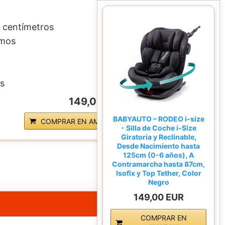
 centímetros
amos
s
149,00 EUR
BABYAUTO – RODEO i-size
COMPRAR EN AMAZON
- Silla de Coche i-Size
Giratoria y Reclinable,
Desde Nacimiento hasta
125cm (0-6 años), A
Contramarcha hasta 87cm,
Isofix y Top Tether, Color
Negro
149,00 EUR
COMPRAR EN