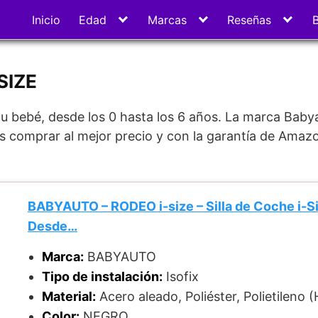
Inicio
Edad
Marcas
Reseñas
SIZE
 tu bebé, desde los 0 hasta los 6 años. La marca Baby
s comprar al mejor precio y con la garantía de Amaz
BABYAUTO – RODEO i-size – Silla de Coche i-Siz
Desde…
Marca:
BABYAUTO
Tipo de instalación:
Isofix
Material:
Acero aleado, Poliéster, Polietileno 
Color:
NEGRO