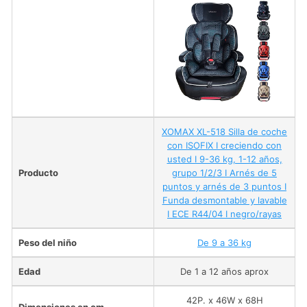
XOMAX XL-518 Silla de coche
con ISOFIX I creciendo con
usted I 9-36 kg, 1-12 años,
Producto
grupo 1/2/3 I Arnés de 5
puntos y arnés de 3 puntos I
Funda desmontable y lavable
I ECE R44/04 I negro/rayas
Peso del niño
De 9 a 36 kg
Edad
De 1 a 12 años aprox
42P. x 46W x 68H