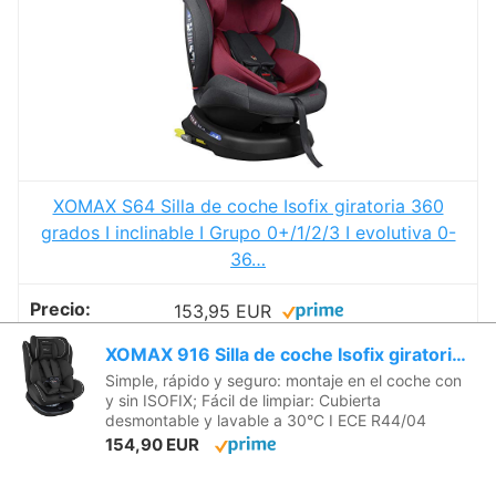
XOMAX S64 Silla de coche Isofix giratoria 360
grados I inclinable I Grupo 0+/1/2/3 I evolutiva 0-
36…
153,95 EUR
XOMAX 916 Silla de coche Isofix giratoria 360 grados I inclinable I Grupo 0+/1/2/3 I evolutiva 0-36 kg, 0-12 años I Funda extraíble y lavable I ECE R44/04
COMPRAR EN AMAZON
Simple, rápido y seguro: montaje en el coche con
y sin ISOFIX; Fácil de limpiar: Cubierta
desmontable y lavable a 30°C I ECE R44/04
154,90 EUR
7