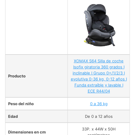
XOMAX S64 Silla de coche
Isofix giratoria 360 grados I
inclinable I Grupo 0+/1/2/3 I
Producto
evolutiva 0-36 kg, 0-12 años I
Funda extraíble y lavable I
ECE R44/04
Peso del niño
0 a 36 kg
Edad
De 0 a 12 años
33P. x 44W x 50H
Dimensiones en cm