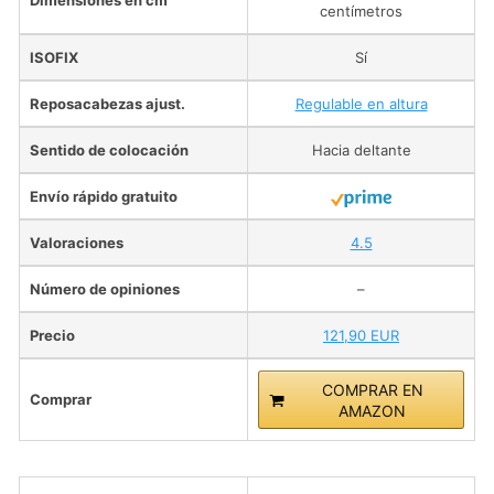
Dimensiones en cm
centímetros
ISOFIX
Sí
Reposacabezas ajust.
Regulable en altura
Sentido de colocación
Hacia deltante
Envío rápido gratuito
Valoraciones
4.5
Número de opiniones
–
Precio
121,90 EUR
COMPRAR EN
Comprar
AMAZON