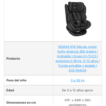
XOMAX 916 Silla de coche
Isofix giratoria 360 grados I
inclinable I Grupo 0+/1/2/3 I
Producto
evolutiva 0-36 kg, 0-12 años I
Funda extraíble y lavable I
ECE R44/04
Peso del niño
0 a 36 kg
Edad
De 0 a 12 años aprox
41P. x 44W x 56H
Dimensiones en cm
centímetros