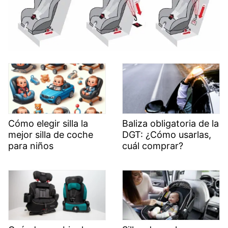
Cómo elegir silla la
Baliza obligatoria de la
mejor silla de coche
DGT: ¿Cómo usarlas,
para niños
cuál comprar?