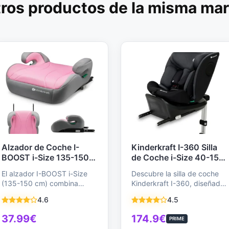
ros productos de la misma ma
Alzador de Coche I-
Kinderkraft I-360 Silla
BOOST i-Size 135-150
de Coche i-Size 40-150
cm - ISOFIX,
cm, Giratoria 360°,
El alzador I-BOOST i-Size
Descubre la silla de coche
Ergonómico, Espuma
ISOFIX, Grupo 0+/1/2/3,
(135-150 cm) combina
Kinderkraft I-360, diseñada
Cómoda, Fácil
Ajustable, RWF y FWF,
seguridad y comodidad
para crecer con tu hijo (0-12
Instalación, Rosa - Para
Negro - Seguridad
4.6
4.5
para niños de 9 a…
años).…
Niños 9-12 Años
Máxima
37.99€
174.9€
PRIME