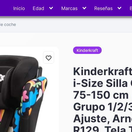
Inicio
Edad
Marcas
Reseñas
 de coche
Kinderkraft
Kinderkra
i-Size Sill
75-150 cm 
Grupo 1/2/3
Ajuste, Arn
R129, Tela 