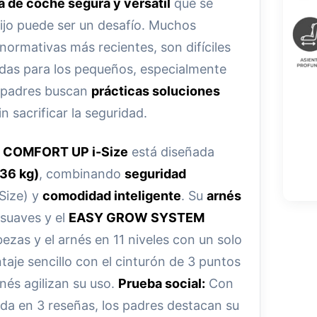
la de coche segura y versátil
que se
hijo puede ser un desafío. Muchos
ormativas más recientes, son difíciles
odas para los pequeños, especialmente
s padres buscan
prácticas soluciones
in sacrificar la seguridad.
t COMFORT UP i-Size
está diseñada
36 kg)
, combinando
seguridad
Size) y
comodidad inteligente
. Su
arnés
suaves y el
EASY GROW SYSTEM
ezas y el arnés en 11 niveles con un solo
je sencillo con el cinturón de 3 puntos
rnés agilizan su uso.
Prueba social:
Con
a en 3 reseñas, los padres destacan su