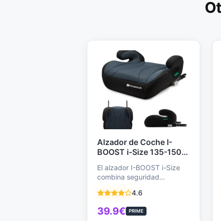
Ot
Alzador de Coche I-
BOOST i-Size 135-150
cm - ISOFIX,
El alzador I-BOOST i-Size
Ergonómico, Cómodo y
combina seguridad
Seguro para Niños de 9
demostrada (normativa
a 12 Años - Negro
4.6
R129) y máxima comodidad
para niños de…
39.9€
PRIME