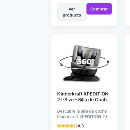
Ver
Comprar
producto
Kinderkraft XPEDITION
2 I-Size - Silla de Coche
Giratoria 360º, Grupo
0+/1/2/3 (0-36 kg),
Descubre la silla de coche
ISOFIX, 5 Posiciones
Kinderkraft XPEDITION 2 I-
Size, diseñada para crecer
Ajustables, Gris
4.3
con tu pequeño.…