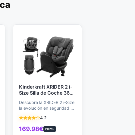
rca
Kinderkraft XRIDER 2 i-
Size Silla de Coche 360°
Giratoria, 0-12 Años
Descubre la XRIDER 2 i-Size,
(40-150 cm), 5 Puntos,
la evolución en seguridad y
ISOFIX, Contramarcha,
comodidad para tu peque.
Gris - Máxima Seguridad
4.2
Con…
169.98€
PRIME