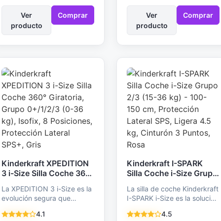
Ver
Comprar
Ver
Comprar
producto
producto
Kinderkraft XPEDITION
Kinderkraft I-SPARK
3 i-Size Silla Coche 360°
Silla Coche i-Size Grupo
Giratoria, Grupo
2/3 (15-36 kg) - 100-
La XPEDITION 3 i-Size es la
La silla de coche Kinderkraft
0+/1/2/3 (0-36 kg),
150 cm, Protección
evolución segura que
I-SPARK i-Size es la solución
Isofix, 8 Posiciones,
Lateral SPS, Ligera 4.5
buscas. Con protección
segura y cómoda para
Protección Lateral
kg, Cinturón 3 Puntos,
4.1
4.5
lateral SPS+ y…
niños…