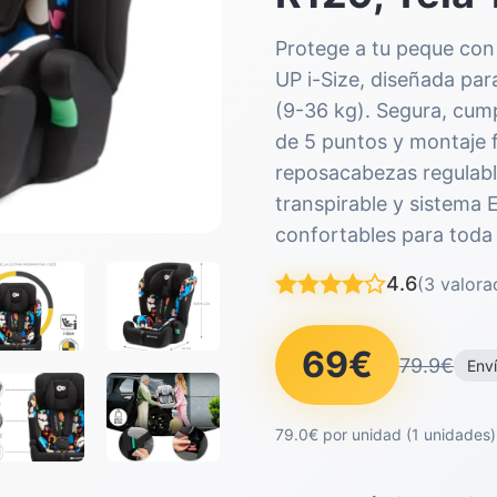
Protege a tu peque con
UP i-Size, diseñada par
(9-36 kg). Segura, cum
de 5 puntos y montaje f
reposacabezas regulable
transpirable y sistema 
confortables para toda l
4.6
(3 valora
69€
79.9€
Enví
79.0€ por unidad (1 unidades)