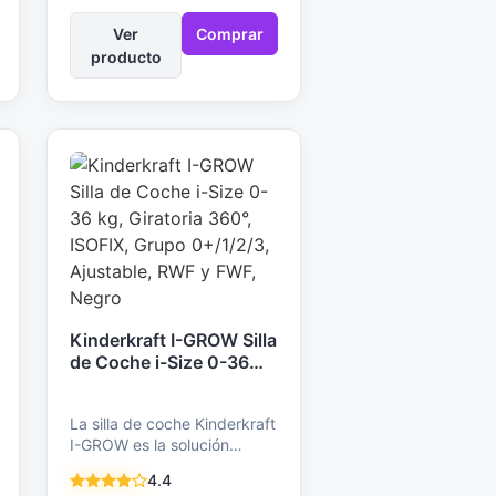
Ver
Comprar
producto
Kinderkraft I-GROW Silla
de Coche i-Size 0-36
kg, Giratoria 360°,
ISOFIX, Grupo 0+/1/2/3,
La silla de coche Kinderkraft
Ajustable, RWF y FWF,
I-GROW es la solución
Negro
perfecta para la seguridad y
4.4
comodidad…