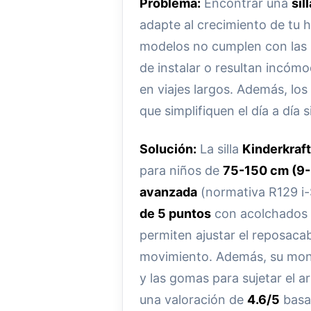
Problema:
Encontrar una
sil
adapte al crecimiento de tu 
modelos no cumplen con las n
de instalar o resultan incóm
en viajes largos. Además, lo
que simplifiquen el día a día s
Solución:
La silla
Kinderkraf
para niños de
75-150 cm (9-
avanzada
(normativa R129 i-
de 5 puntos
con acolchados 
permiten ajustar el reposacab
movimiento. Además, su monta
y las gomas para sujetar el a
una valoración de
4.6/5
basad