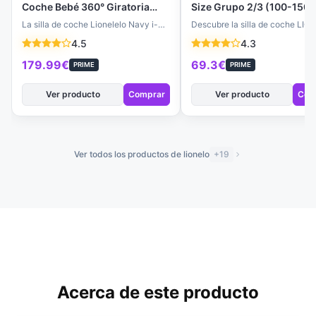
Coche Bebé 360° Giratoria
Size Grupo 2/3 (100-150 
ISOFIX - Grupo 0+/1/2/3 (40-
ImpactGuard, Protección
La silla de coche Lionelelo Navy i-
Descubre la silla de coche LI
150 cm), Pata de
Lateral, Reposacabezas
Size ofrece máxima seguridad y
LARS i-Size, diseñada para pro
4.5
4.3
Estabilización, Dri-Seat y
Ajustable y Respaldo Extr
comodidad para tu pequeño.…
y mimar a tu…
Reposacabezas Ajustable
179.99€
69.3€
PRIME
PRIME
Ver producto
Comprar
Ver producto
Com
Ver todos los productos de lionelo
+19
Acerca de este producto