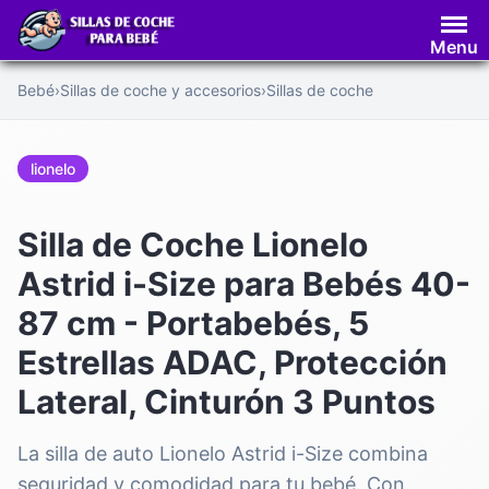
Saltar
al
Menu
contenido
Bebé
›
Sillas de coche y accesorios
›
Sillas de coche
lionelo
Silla de Coche Lionelo
Astrid i-Size para Bebés 40-
87 cm - Portabebés, 5
Estrellas ADAC, Protección
Lateral, Cinturón 3 Puntos
La silla de auto Lionelo Astrid i-Size combina
seguridad y comodidad para tu bebé. Con