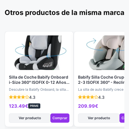
Otros productos de la misma marca
Silla de Coche Babify Onboard
Babify Silla Coche Grupo 
i-Size 360° ISOFIX 0-12 Años -
2-3 ISOFIX 360° - Reclina
Asiento Ajustable, Reclinable y
Posiciones, ECE R129, pa
Descubre la Babify Onboard, la silla
La silla de auto Babify crece co
Portátil con Top Tether ECE
Bebés y Niños 40-150 cm,
de coche que combina seguridad y
bebé, adaptándose desde recié
4.3
4.3
R129
Fácil Instalación
comodidad para tu…
nacido hasta los…
123.49€
209.99€
PRIME
Ver producto
Comprar
Ver producto
Com