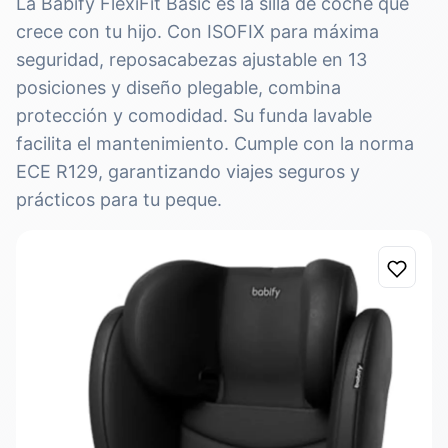
La Babify FlexiFit Basic es la silla de coche que
crece con tu hijo. Con ISOFIX para máxima
seguridad, reposacabezas ajustable en 13
posiciones y diseño plegable, combina
protección y comodidad. Su funda lavable
facilita el mantenimiento. Cumple con la norma
ECE R129, garantizando viajes seguros y
prácticos para tu peque.