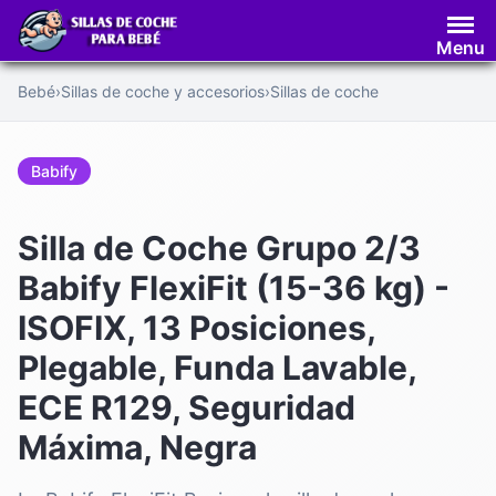
Saltar
al
Menu
contenido
Bebé
›
Sillas de coche y accesorios
›
Sillas de coche
Babify
Silla de Coche Grupo 2/3
Babify FlexiFit (15-36 kg) -
ISOFIX, 13 Posiciones,
Plegable, Funda Lavable,
ECE R129, Seguridad
Máxima, Negra