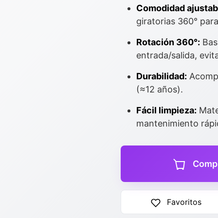
Comodidad ajustab
giratorias 360° par
Rotación 360°:
Base
entrada/salida, evit
Durabilidad:
Acompa
(≈12 años).
Fácil limpieza:
Mater
mantenimiento rápid
Compr
Favoritos