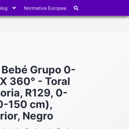
Blog
Normativa Europea
e Bebé Grupo 0-
X 360° - Toral
toria, R129, 0-
0-150 cm),
rior, Negro