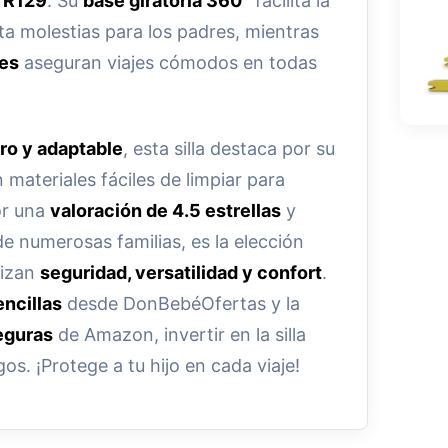
a
R129
. Su
base giratoria 360°
facilita la
ta molestias para los padres, mientras
les
aseguran viajes cómodos en todas
ro y adaptable
, esta silla destaca por su
n materiales fáciles de limpiar para
or una
valoración de 4.5 estrellas
y
e numerosas familias, es la elección
rizan
seguridad, versatilidad y confort
.
ncillas
desde DonBebéOfertas y la
eguras
de Amazon, invertir en la silla
gos. ¡Protege a tu hijo en cada viaje!