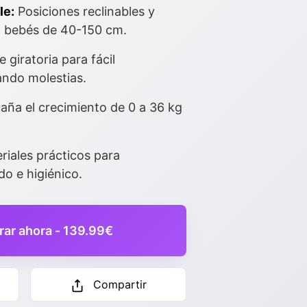
le:
Posiciones reclinables y
a bebés de 40-150 cm.
 giratoria para fácil
ando molestias.
ña el crecimiento de 0 a 36 kg
iales prácticos para
o e higiénico.
ar ahora - 139.99€
Compartir