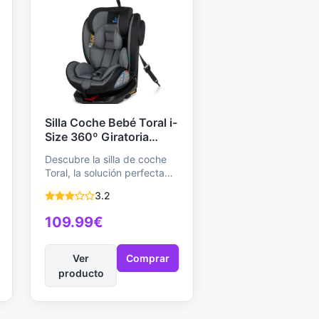
Silla Coche Bebé Toral i-
Size 360º Giratoria
ISOFIX - Grupo 0/1/2/3,
Descubre la silla de coche
Contramarcha,
Toral, la solución perfecta
Reclinable, 40-150 cm,
para tu pequeño desde el
Homologada, Universal
3.2
nacimiento…
109.99€
Ver
Comprar
producto