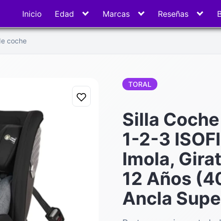
Inicio
Edad
Marcas
Reseñas
 de coche
TORAL
Silla Coch
1-2-3 ISOFI
Imola, Gira
12 Años (4
Ancla Supe