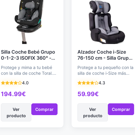
Silla Coche Bebé Grupo
Alzador Coche i-Size
0-1-2-3 ISOFIX 360° -
76-150 cm - Silla Grupo
Toral Imola+ Negra, 0-
1/2/3 para Niño y Niña -
Protege y mima a tu bebé
Protege a tu pequeño con la
12 Años (40-150 cm),
Seguridad y Confort en
con la silla de coche Toral.
silla de coche i-Size más
Pata de Apoyo,
Gris
Con ISOFIX universal…
segura y versátil.
Normativa R129,
4.0
4.3
Diseñada…
Máxima Seguridad
194.99€
59.99€
Ver
Comprar
Ver
Comprar
producto
producto