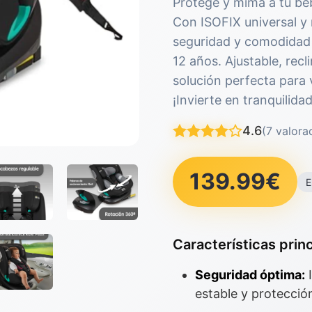
Protege y mima a tu beb
Con ISOFIX universal y 
seguridad y comodidad 
12 años. Ajustable, recli
solución perfecta para 
¡Invierte en tranquilid
4.6
(7 valora
139.99€
E
Características princ
Seguridad óptima:
I
estable y protecció