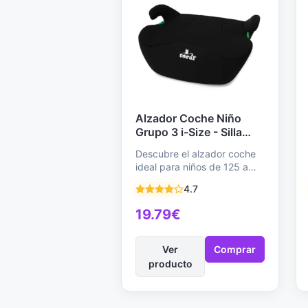
Alzador Coche Niño
Grupo 3 i-Size - Silla
Elevador Segura y
Descubre el alzador coche
Ligera con ISOFIX,
ideal para niños de 125 a
Homologada R129,
150 cm: seguro, cómodo y…
Modelo Mónaco Negro
4.7
19.79€
Ver
Comprar
producto