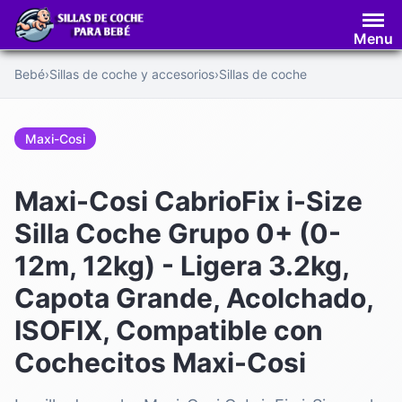
Saltar
al
Menu
contenido
Bebé
›
Sillas de coche y accesorios
›
Sillas de coche
Maxi-Cosi
Maxi-Cosi CabrioFix i-Size
Silla Coche Grupo 0+ (0-
12m, 12kg) - Ligera 3.2kg,
Capota Grande, Acolchado,
ISOFIX, Compatible con
Cochecitos Maxi-Cosi