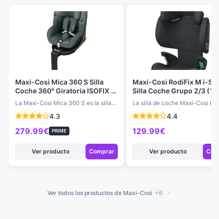
Maxi-Cosi Mica 360 S Silla
Maxi-Cosi RodiFix M i-Siz
Coche 360° Giratoria ISOFIX i-
Silla Coche Grupo 2/3 (1
Size 3M-4A, Giro FlexiSpin,
kg) ISOFIX, Protección Lat
La Maxi-Cosi Mica 360 S es la silla
La silla de coche Maxi-Cosi Rod
Protección G-CELL, 5
G-CELL, Ajustable, 3.5-12
de coche ISOFIX que combina
M i-Size es la combinación per
4.3
4.4
Posiciones, Tejidos
Años, Basic Grey
seguridad i-Size…
de seguridad y…
Reciclados - Graphite
279.99€
129.99€
PRIME
Ver producto
Comprar
Ver producto
Com
Ver todos los productos de Maxi-Cosi
+6