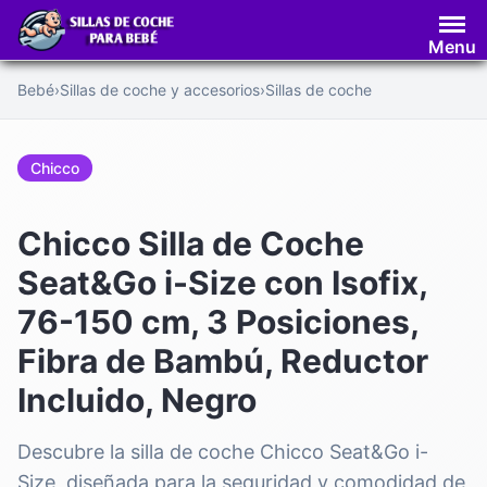
Saltar
al
Menu
contenido
Bebé
›
Sillas de coche y accesorios
›
Sillas de coche
Chicco
Chicco Silla de Coche
Seat&Go i-Size con Isofix,
76-150 cm, 3 Posiciones,
Fibra de Bambú, Reductor
Incluido, Negro
Descubre la silla de coche Chicco Seat&Go i-
Size, diseñada para la seguridad y comodidad de