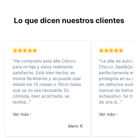
Lo que dicen nuestros clientes
"
He comprado esta silla Chicco
"
La silla de auto d
para mi hija y estoy realmente
Chicco, Seat&Go I-S
satisfecho. Está bien hecha, se
perfectamente emb
monta fácilmente y se puede usar
protegida en su caj
desde los 15 meses o 76cm hasta
sin defectos evide
que ya no sea necesaria. Es
manual de instrucc
cómoda, bien acolchada, se
exhaustivo. Se tra
reclina...
"
de una si...
"
Ver más
Ver más
Mario R.