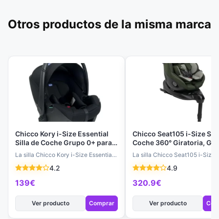
Otros productos de la misma marca
Chicco Kory i-Size Essential
Chicco Seat105 i-Size Sill
Silla de Coche Grupo 0+ para
Coche 360° Giratoria, Gr
Bebés 40-80 cm, Portabebés
0/1/2, 6 Posiciones, Reduc
La silla Chicco Kory i-Size Essential
La silla Chicco Seat105 i-Size 
con Ventilación y Base 360°
ISOFIX, Homologada ECE
es la solución perfecta para viajes
máxima seguridad y comodidad
4.2
4.9
(Negro)
R129, 0-4 Años (40-105 
seguros y cómodos…
tu pequeño, desde el…
139€
320.9€
Ver producto
Comprar
Ver producto
Com