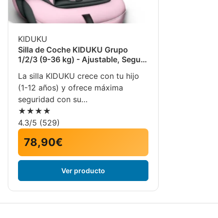
KIDUKU
Silla de Coche KIDUKU Grupo
1/2/3 (9-36 kg) - Ajustable, Segura
y Homologada ECE R44/04 -
La silla KIDUKU crece con tu hijo
Gris/Rosa
(1-12 años) y ofrece máxima
seguridad con su…
★★★★
4.3
/5 (
529
)
78,90€
Ver producto