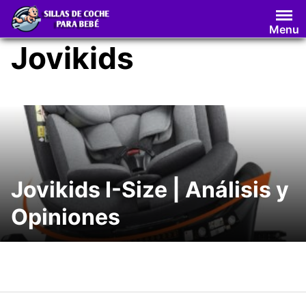
Saltar
al
Menu
contenido
Jovikids
Jovikids I-Size | Análisis y
Opiniones